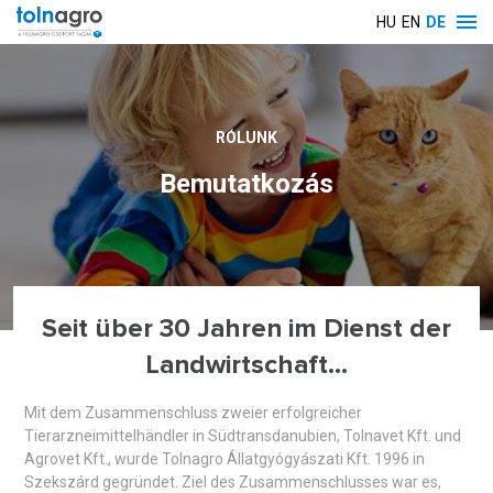
HU
EN
DE
RÓLUNK
Bemutatkozás
Seit über 30 Jahren im Dienst der
Landwirtschaft...
Mit dem Zusammenschluss zweier erfolgreicher
Tierarzneimittelhändler in Südtransdanubien, Tolnavet Kft. und
Agrovet Kft., wurde Tolnagro Állatgyógyászati ​​​​Kft. 1996 in
Szekszárd gegründet. Ziel des Zusammenschlusses war es,